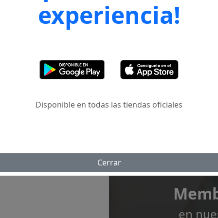
experiencia!
e tu contraseña?
Disponible en todas las tiendas oficiales
Cerrar
Disf
ny
Membr
en nue